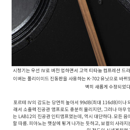
시청기는 우선 Ⅳ로 버전 업하면서 고역 티타늄 컴프레션 드라
이버는 폴리이미드 진동판을 사용하는 K-702 유닛으로 바뀌
벽히 새롭게 수정되었다
포르테 Ⅳ의 감도는 당연히 높아서 99dB(최대 116dB)이나
래서 소출력 진공관 앰프로도 충분히 울리지만, 그러나 아무 
는 LAB12의 진공관 인티앰프였는데, 역시 대단하다. 모든 
할 따름. 피아노는 햇살에 튕겨 나가는 듯하고, 보컬의 사라지
일 정도의 신세계처럼 