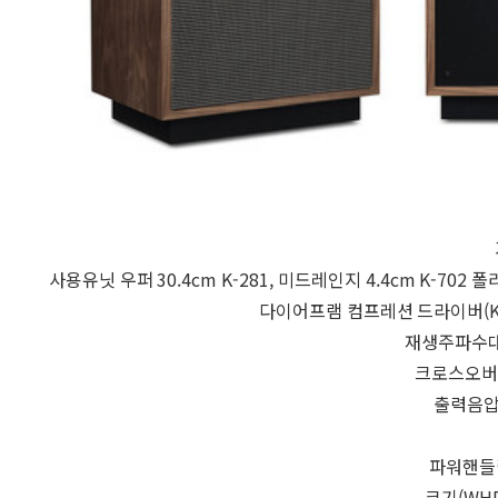
사용유닛 우퍼 30.4cm K-281, 미드레인지 4.4cm K-702 
다이어프램 컴프레션 드라이버(K-79
재생주파수대역 
크로스오버 주
출력음압레
파워핸들링
크기(WHD