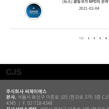
[뉴스] 클립쉬가 NPD의 온
2021-02-04
이전
1
2
3
4
주식회사 씨제이에스
본사.
서울시 용산구 이촌로 105 (한강로 3가) 3층 CJS ｜
4345 ｜ F. 02-718-4348