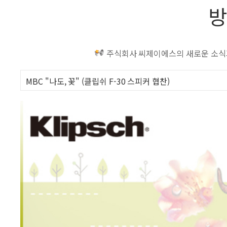
방
주식회사 씨제이에스의 새로운 소식과
MBC "나도, 꽃" (클립쉬 F-30 스피커 협찬)