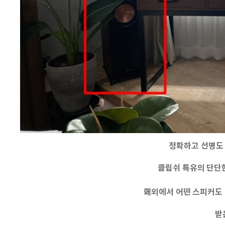
정확하고 선명도 
클립쉬 특유의 단단한
홰외에서 어떤 스피커도 
받