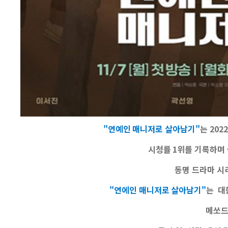
"연예인 매니저로 살아남기"
는 202
시청률 1위를 기록하며
동명 드라마 시
"연에인 매니저로 살아남기"
는 대
메쏘드