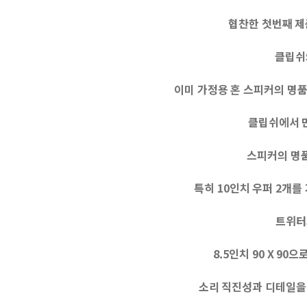
협찬한 첫번째 제품
클립쉬의
이미 가정용 혼 스피커의 명
클립쉬에서 만
스피커의 명품
특히 10인치 우퍼 2개를
트위터
8.5인치 90 X 90
소리 직진성과 디테일을