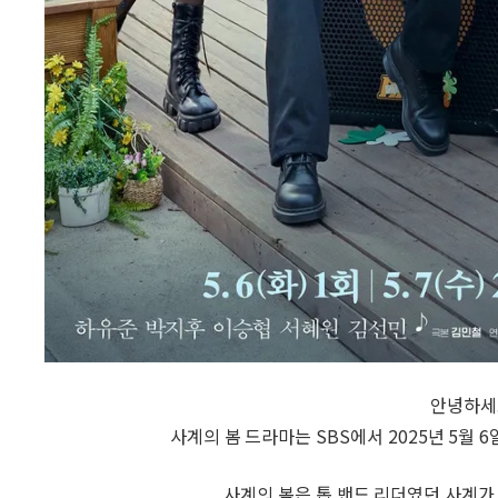
안녕하세
사계의 봄
드라마는 SBS에서
2025년 5월 
사계의 봄
은
톱
밴드 리더였던
사계
가