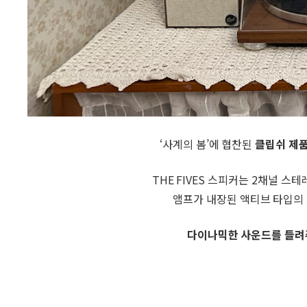
‘사계의 봄’에 협찬된
클립쉬 제품
THE FIVES 스피커는
2채널 스테
앰프가 내장된 액티브 타입의
다이나믹한 사운드를 들려