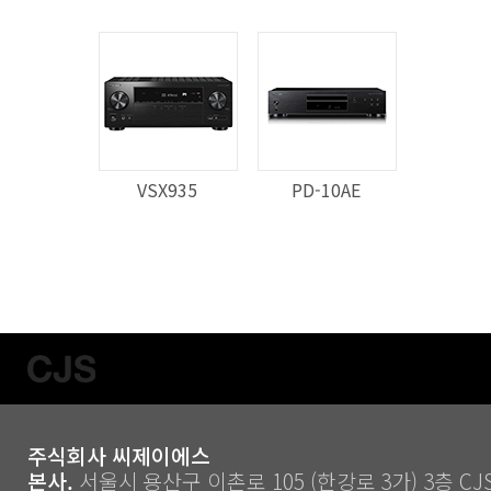
VSX935
PD-10AE
주식회사 씨제이에스
본사.
서울시 용산구 이촌로 105 (한강로 3가) 3층 CJS ｜